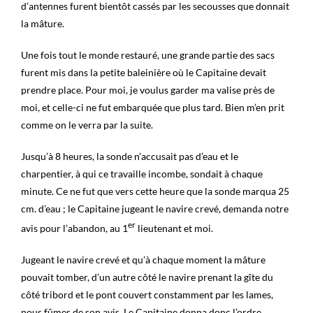
d’antennes furent bientôt cassés par les secousses que donnait
la mâture.
Une fois tout le monde restauré, une grande partie des sacs
furent mis dans la petite baleinière où le Capitaine devait
prendre place. Pour moi, je voulus garder ma valise près de
moi, et celle-ci ne fut embarquée que plus tard. Bien m’en prit
comme on le verra par la suite.
Jusqu’à 8 heures, la sonde n’accusait pas d’eau et le
charpentier, à qui ce travaille incombe, sondait à chaque
minute. Ce ne fut que vers cette heure que la sonde marqua 25
cm. d’eau ; le Capitaine jugeant le navire crevé, demanda notre
er
avis pour l’abandon, au 1
lieutenant et moi.
Jugeant le navire crevé et qu’à chaque moment la mâture
pouvait tomber, d’un autre côté le navire prenant la gîte du
côté tribord et le pont couvert constamment par les lames,
nous fûmes de son avis. Le Capitaine donna donc l’ordre