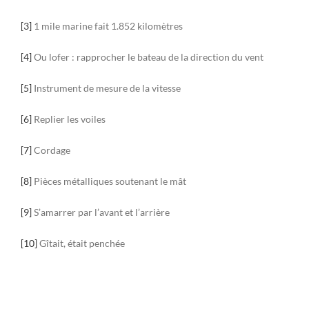
[3]
1 mile marine fait 1.852 kilomètres
[4]
Ou lofer : rapprocher le bateau de la direction du vent
[5]
Instrument de mesure de la vitesse
[6]
Replier les voiles
[7]
Cordage
[8]
Pièces métalliques soutenant le mât
[9]
S’amarrer par l’avant et l’arrière
[10]
Gîtait, était penchée