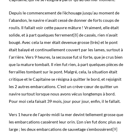
Depuis le commencement de l’échouage jusqu’au moment de
l’abandon, le navire n’avait cessé de donner de forts coups de
roulis. Il fallait voir cette pauvre mâture ! Vraiment, elle était
solide, et à part quelques ferrement
[8]
de cassés, rien n’avait
bougé. Avec cela la mer était devenue grosse (très) et le pont
était balayé et continuellement couvert par les lames, surtout à
l’arrière. Vers 9 heures, la secousse fut si forte, que je crus bien
que la mature tombait. Il n’en fut rien, à part quelques pièces de
ferrailles tombant sur le pont. Malgré, cela, la situation était
critique et le Capitaine se résigna à quitter le bord, et rejoignit
les 2 autres embarcations. C’est un crève-cœur de quitter un
navire surtout lorsque nous avons vécus longtemps à bord.
Pour moi cela faisait 39 mois, jour pour jour, enfin, il le fallait.
Vers 1 heure de l’après-midi la mer devint tellement grosse que
les embarcations cassèrent leur orin. L’on s’en fut donc plus au
large ; les deux embarcations de sauvetage s’embossèrent
[9]