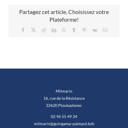
Partagez cet article, Choisissez votre
Plateforme!
Facebook
X
Reddit
LinkedIn
WhatsApp
Tumblr
Pinterest
Vk
Email
Milmarin
16, rue de la Résistance
22620 Ploubazlanec
02 96 55 49 34
milmarin@guingamp-paimpol.bzh