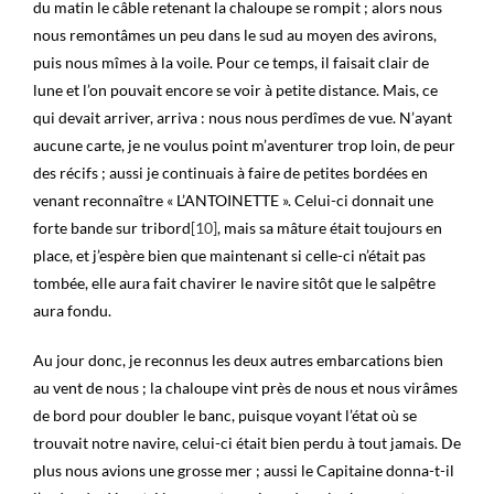
du matin le câble retenant la chaloupe se rompit ; alors nous
nous remontâmes un peu dans le sud au moyen des avirons,
puis nous mîmes à la voile. Pour ce temps, il faisait clair de
lune et l’on pouvait encore se voir à petite distance. Mais, ce
qui devait arriver, arriva : nous nous perdîmes de vue. N’ayant
aucune carte, je ne voulus point m’aventurer trop loin, de peur
des récifs ; aussi je continuais à faire de petites bordées en
venant reconnaître « L’ANTOINETTE ». Celui-ci donnait une
forte bande sur tribord
[10]
, mais sa mâture était toujours en
place, et j’espère bien que maintenant si celle-ci n’était pas
tombée, elle aura fait chavirer le navire sitôt que le salpêtre
aura fondu.
Au jour donc, je reconnus les deux autres embarcations bien
au vent de nous ; la chaloupe vint près de nous et nous virâmes
de bord pour doubler le banc, puisque voyant l’état où se
trouvait notre navire, celui-ci était bien perdu à tout jamais. De
plus nous avions une grosse mer ; aussi le Capitaine donna-t-il