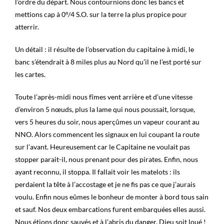
l’ordre du départ. Nous contournions donc les bancs et
mettions cap à 0°/4 S.O. sur la terre la plus propice pour
atterrir.
Un détail : il résulte de l’observation du capitaine à midi, le
banc s’étendrait à 8 miles plus au Nord qu’il ne l’est porté sur
les cartes.
Toute l’après-midi nous fîmes vent arrière et d’une vitesse
d’environ 5 nœuds, plus la lame qui nous poussait, lorsque,
vers 5 heures du soir, nous aperçûmes un vapeur courant au
NNO. Alors commencent les signaux en lui coupant la route
sur l’avant. Heureusement car le Capitaine ne voulait pas
stopper parait-il, nous prenant pour des pirates. Enfin, nous
ayant reconnu, il stoppa. Il fallait voir les matelots : ils
perdaient la tête à l’accostage et je ne fis pas ce que j’aurais
voulu. Enfin nous eûmes le bonheur de monter à bord tous sain
et sauf. Nos deux embarcations furent embarquées elles aussi.
Nous étions donc sauvés et à l’abris du danger, Dieu soit loué !