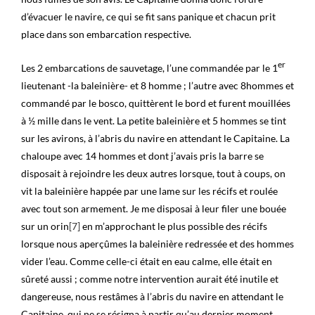
d’évacuer le navire, ce qui se fit sans panique et chacun prit
place dans son embarcation respective.
er
Les 2 embarcations de sauvetage, l’une commandée par le 1
lieutenant -la baleinière- et 8 homme ; l’autre avec 8hommes et
commandé par le bosco, quittèrent le bord et furent mouillées
à ½ mille dans le vent. La petite baleinière et 5 hommes se tint
sur les avirons, à l’abris du navire en attendant le Capitaine. La
chaloupe avec 14 hommes et dont j’avais pris la barre se
disposait à rejoindre les deux autres lorsque, tout à coups, on
vit la baleinière happée par une lame sur les récifs et roulée
avec tout son armement. Je me disposai à leur filer une bouée
sur un orin
[7]
en m’approchant le plus possible des récifs
lorsque nous aperçûmes la baleinière redressée et des hommes
vider l’eau. Comme celle-ci était en eau calme, elle était en
sûreté aussi ; comme notre intervention aurait été inutile et
dangereuse, nous restâmes à l’abris du navire en attendant le
Capitaine, qui ne se résigna à partir qu’au dernier moment.