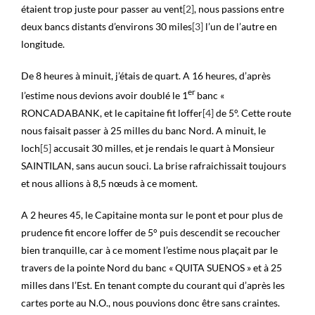
étaient trop juste pour passer au vent
[2]
, nous passions entre
deux bancs distants d’environs 30 miles
[3]
l’un de l’autre en
longitude.
De 8 heures à minuit, j’étais de quart. A 16 heures, d’après
er
l’estime nous devions avoir doublé le 1
banc «
RONCADABANK, et le capitaine fit loffer
[4]
de 5°. Cette route
nous faisait passer à 25 milles du banc Nord. A minuit, le
loch
[5]
accusait 30 milles, et je rendais le quart à Monsieur
SAINTILAN, sans aucun souci. La brise rafraichissait toujours
et nous allions à 8,5 nœuds à ce moment.
A 2 heures 45, le Capitaine monta sur le pont et pour plus de
prudence fit encore loffer de 5° puis descendit se recoucher
bien tranquille, car à ce moment l’estime nous plaçait par le
travers de la pointe Nord du banc « QUITA SUENOS » et à 25
milles dans l’Est. En tenant compte du courant qui d’après les
cartes porte au N.O., nous pouvions donc être sans craintes.