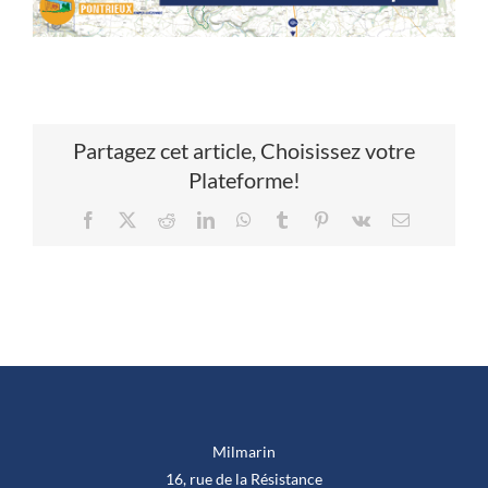
Partagez cet article, Choisissez votre
Plateforme!
Facebook
X
Reddit
LinkedIn
WhatsApp
Tumblr
Pinterest
Vk
Email
Milmarin
16, rue de la Résistance