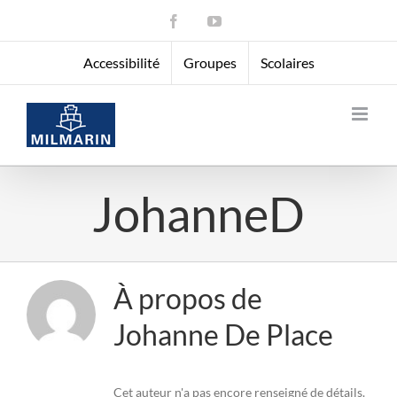
Passer
Facebook
YouTube
au
Ouvrir la barre d’outils
contenu
Accessibilité
Groupes
Scolaires
JohanneD
À propos de
Johanne De Place
Cet auteur n'a pas encore renseigné de détails.