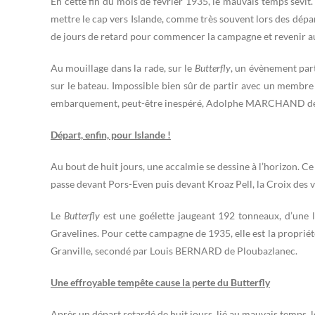
En cette fin du mois de février 1935, le mauvais temps sévit
mettre le cap vers Islande, comme très souvent lors des dépar
de jours de retard pour commencer la campagne et revenir au
Au mouillage dans la rade, sur le
Butterfly
, un évènement part
sur le bateau. Impossible bien sûr de partir avec un membre d
embarquement, peut-être inespéré, Adolphe MARCHAND de P
Départ, enfin, pour Islande !
Au bout de huit jours, une accalmie se dessine à l’horizon. Ce
passe devant Pors-Even puis devant Kroaz Pell, la Croix des v
Le
Butterfly
est une goélette jaugeant 192 tonneaux, d’une 
Gravelines. Pour cette campagne de 1935, elle est la prop
Granville, secondé par Louis BERNARD de Ploubazlanec.
Une effroyable tempête cause la perte du Butterfly
Après un départ retardé de huit jours, lié au mauvais temps, 