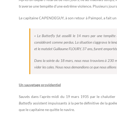
traverse une tempête d’une extrême violence. Plusieurs jours d
Le capitaine CAPENDEGUY, à son retour à Paimpol, a fait un 
« Le Butterfly fut assailli le 14 mars par une tempête
considérant comme perdus. La situation s’aggrava le lend
et le matelot Guillaume FLOURY, 37 ans, furent emportés p
Dans la soirée du 18 mars, nous nous trouvions à 230 mill
vider les cales. Nous nous demandions ce que nous allions 
Un sauvetage providentiel
Sauvés dans l’après-midi du 19 mars 1935 par le chalutier
Butterfly
assistent impuissants à la perte définitive de la goél
que le capitaine ne quitte le navire.