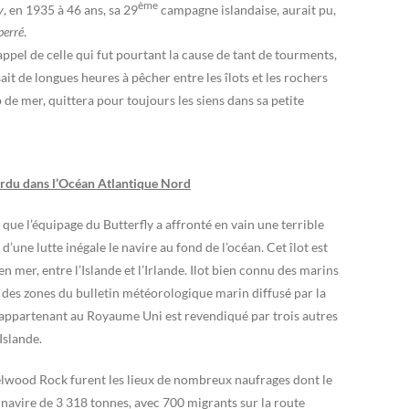
ème
y
, en 1935 à 46 ans, sa 29
campagne islandaise, aurait pu,
erré
.
ppel de celle qui fut pourtant la cause de tant de tourments,
sait de longues heures à pêcher entre les îlots et les rochers
de mer, quittera pour toujours les siens dans sa petite
perdu dans l’Océan Atlantique Nord
 que l’équipage du Butterfly a affronté en vain une terrible
’une lutte inégale le navire au fond de l’océan. Cet îlot est
 en mer, entre l’Islande et l’Irlande. Ilot bien connu des marins
des zones du bulletin météorologique marin diffusé par la
x appartenant au Royaume Uni est revendiqué par trois autres
’Islande.
elwood Rock furent les lieux de nombreux naufrages dont le
, navire de 3 318 tonnes, avec 700 migrants sur la route