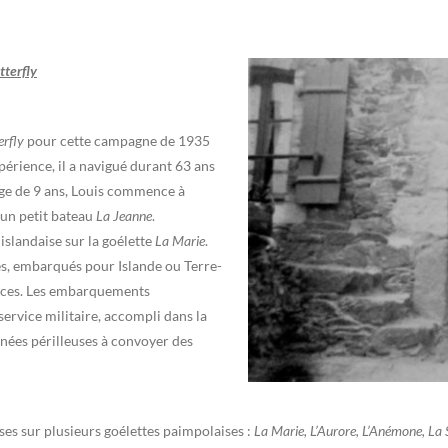
tterfly
erfly
pour cette campagne de 1935
rience, il a navigué durant 63 ans
âge de 9 ans, Louis commence à
 un petit bateau
La Jeanne
.
islandaise sur la goélette
La Marie
.
s, embarqués pour Islande ou Terre-
vices. Les embarquements
ervice militaire, accompli dans la
nnées périlleuses à convoyer des
es sur plusieurs goélettes paimpolaises :
La Marie, L’Aurore, L’Anémone, La S