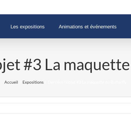
Les expositions
Animations et événements
bjet #3 La maquette
Accueil
Expositions
Derrière l’objet #3 La maquette du Butterfly