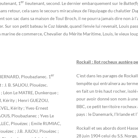
er
eutenant, 1
lieutenant, second. Le dernier embarquement sur le
Butterfl
ns retour, cela sans le secours miraculeux de l’équipage du chalutier
Dup
 son sac dans sa maison de Toul Broch, il ne pourra jamais dire non à l’a
er. Sur son petit bateau le
Coz Islande
, quand l’envie lui revenait, Louis pas
la marine de commerce, Chevalier du Mérite Maritime, Louis, le vieux loup 
Rockall : Ilot rocheux austère 
er
C’est dans les parages de Rockall
 BERNARD, Ploubazlanec. 1
tempête qui entraînera au terme d
 : J. B. SALIOU, Plouézec.
en fait un très haut rocher, isolé
 ; Léon Le MATRE, Dunkerque ;
pour avoir donné son nom à une 
, Kérity ; Henri GUEZOU,
BBC, ce petit territoire rocheu
VEL, Kérity ; Yves-Ernest
pays : le Danemark, l’Irlande et l
OUS, Ploubazlanec ; Yves Le
ALLEC, Plouézec ; Emile RUMIAC,
Rockall et ses abords dont Hass
uézec ; J.B. JULOU, Plouézec ;
28 juin 1904 celui du S.S. Norge