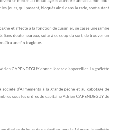
 doivent se mettre au mouillage et attendre une accalmie pour
es jours, qui passent, bloqués ainsi dans la rade, sont autant
gne et affecté à la fonction de cuisinier, se casse une jambe
cé. Sans doute heureux, suite à ce coup du sort, de trouver un
nnaîtra une fin tragique.
e Adrien CAPENDEGUY donne l’ordre d’appareiller. La goélette
a société d’Armements à la grande pêche et au cabotage de
 membres sous les ordres du capitaine Adrien CAPENDEGUY de
une dizaine de jours de navigation, vers le 14 mars, la goélette