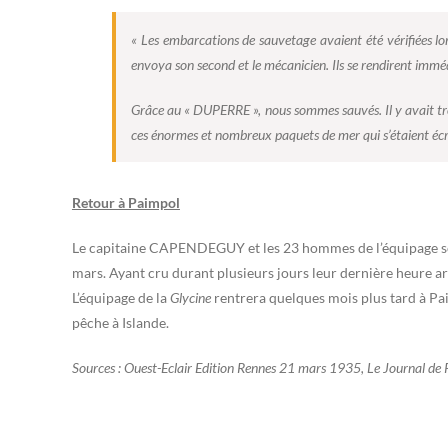
« Les embarcations de sauvetage avaient été vérifiées 
envoya son second et le mécanicien. Ils se rendirent imm
Grâce au « DUPERRE », nous sommes sauvés. Il y avait troi
ces énormes et nombreux paquets de mer qui s’étaient écra
Retour à Paimpol
Le capitaine CAPENDEGUY et les 23 hommes de l’équipage sont
mars. Ayant cru durant plusieurs jours leur dernière heure ar
L’équipage de la
Glycine
rentrera quelques mois plus tard à Pa
pêche à Islande.
Sources : Ouest-Eclair Edition Rennes 21 mars 1935, Le Journal d