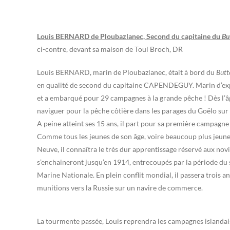
Louis BERNARD de Ploubazlanec, Second du capitaine du
Bu
ci-contre, devant sa maison de Toul Broch, DR
Louis BERNARD, marin de Ploubazlanec, était à bord du
Butt
en qualité de second du capitaine CAPENDEGUY. Marin d’expé
et a embarqué pour 29 campagnes à la grande pêche ! Dès l’
naviguer pour la pêche côtière dans les parages du Goëlo sur
A peine atteint ses 15 ans, il part pour sa première campagne 
Comme tous les jeunes de son âge, voire beaucoup plus jeune
Neuve, il connaîtra le très dur apprentissage réservé aux no
s’enchaineront jusqu’en 1914, entrecoupés par la période du s
Marine Nationale. En plein conflit mondial, il passera trois a
munitions vers la Russie sur un navire de commerce.
La tourmente passée, Louis reprendra les campagnes islandais