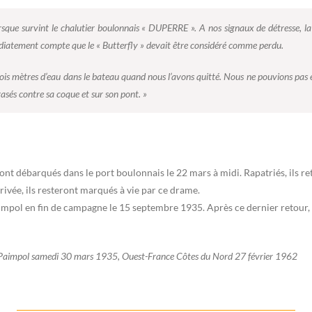
lorsque survint le chalutier boulonnais « DUPERRE ». A nos signaux de détresse
édiatement compte que le « Butterfly » devait être considéré comme perdu.
s mètres d’eau dans le bateau quand nous l’avons quitté. Nous ne pouvions pas espé
sés contre sa coque et sur son pont. »
 débarqués dans le port boulonnais le 22 mars à midi. Rapatriés, ils ret
rivée, ils resteront marqués à vie par ce drame.
impol en fin de campagne le 15 septembre 1935. Après ce dernier retour,
e Paimpol samedi 30 mars 1935, Ouest-France Côtes du Nord 27 février 1962