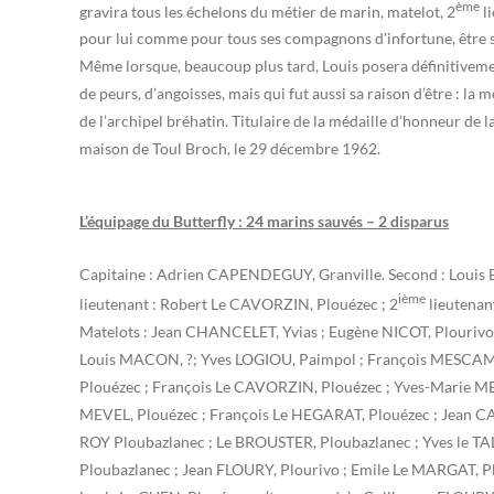
ème
gravira tous les échelons du métier de marin, matelot, 2
li
pour lui comme pour tous ses compagnons d’infortune, être sa
Même lorsque, beaucoup plus tard, Louis posera définitivement
de peurs, d’angoisses, mais qui fut aussi sa raison d’être : la m
de l’archipel bréhatin. Titulaire de la médaille d’honneur de 
maison de Toul Broch, le 29 décembre 1962.
L’équipage du Butterfly : 24 marins sauvés – 2 disparus
Capitaine : Adrien CAPENDEGUY, Granville. Second : Louis
ième
lieutenant : Robert Le CAVORZIN, Plouézec ; 2
lieutenant
Matelots : Jean CHANCELET, Yvias ; Eugène NICOT, Plourivo
Louis MACON, ?; Yves LOGIOU, Paimpol ; François MESCAM
Plouézec ; François Le CAVORZIN, Plouézec ; Yves-Marie ME
MEVEL, Plouézec ; François Le HEGARAT, Plouézec ; Jean CA
ROY Ploubazlanec ; Le BROUSTER, Ploubazlanec ; Yves le T
Ploubazlanec ; Jean FLOURY, Plourivo ; Emile Le MARGAT, Plo