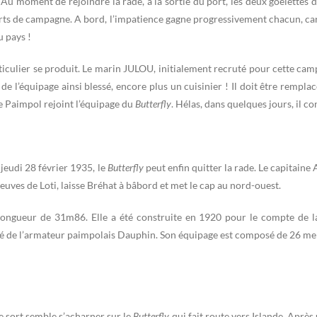
. Au moment de rejoindre la rade, à la sortie du port, les deux goélettes
ts de campagne. A bord, l’impatience gagne progressivement chacun, car l
 pays !
iculier se produit. Le marin JULOU, initialement recruté pour cette campa
e l’équipage ainsi blessé, encore plus un cuisinier ! Il doit être rempla
aimpol rejoint l’équipage du
Butterfly
. Hélas, dans quelques jours, il co
 jeudi 28 février 1935, le
Butterfly
peut enfin quitter la rade. Le capitain
euves de Loti, laisse Bréhat à bâbord et met le cap au nord-ouest.
longueur de 31m86. Elle a été construite en 1920 pour le compte de l
riété de l’armateur paimpolais Dauphin. Son équipage est composé de 26
le sort semble s’acharner sur le
Butterfly
qui fait route vers Islande. Après 