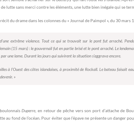
e lutte sans merci contre les éléments, une lutte bien inégale qui se term
récit du drame dans les colonnes du « Journal de Paimpol », du 30 mars 1
 d’une extrême violence. Tout ce qui se trouvait sur le pont fut arraché. Pe
emain (15 mars) : le gouvernail fut en partie brisé et le pont arraché. Le lend
ar une lame. Durant les jours qui suivirent la situation s’aggrava encore.
es à l’Ouest des côtes islandaises, à proximité de Rockall. Le bateau faisait eau
devenir. »
 boulonnais
Duperre
, en retour de pêche vers son port d’attache de B
ette au fond de l’océan. Pour éviter que l’épave ne présente un danger pour