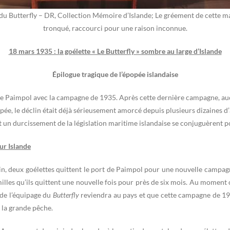
u Butterfly – DR, Collection Mémoire d’Islande; Le gréement de cette m
tronqué, raccourci pour une raison inconnue.
18 mars 1935 : l
a goélette « Le Butterfly » sombre au large d’Islande
Épilogue tragique de l’épopée islandaise
s de Paimpol avec la campagne de 1935. Après cette dernière campagne, au
popée, le déclin était déjà sérieusement amorcé depuis plusieurs dizaines
et un durcissement de la législation maritime islandaise se conjuguèrent 
ur Islande
in, deux goélettes quittent le port de Paimpol pour une nouvelle campagn
les qu’ils quittent une nouvelle fois pour près de six mois. Au moment où
 de l’équipage du
Butterfly
reviendra au pays et que cette campagne de 193
t la grande pêche.