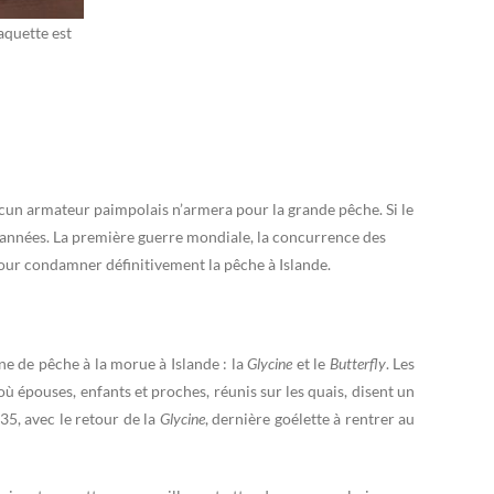
aquette est
cun armateur paimpolais n’armera pour la grande pêche. Si le
 d’années. La première guerre mondiale, la concurrence des
pour condamner définitivement la pêche à Islande.
e de pêche à la morue à Islande : la
Glycine
et le
Butterfly
. Les
 épouses, enfants et proches, réunis sur les quais, disent un
5, avec le retour de la
Glycine
, dernière goélette à rentrer au